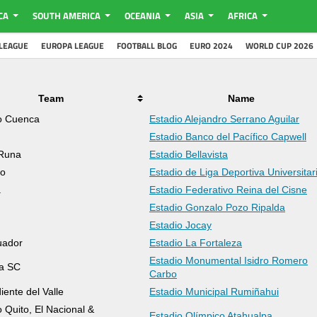
CA
SOUTH AMERICA
OCEANIA
ASIA
AFRICA
LEAGUE
EUROPA LEAGUE
FOOTBALL BLOG
EURO 2024
WORLD CUP 2026
Team
Name
o Cuenca
Estadio Alejandro Serrano Aguilar
Estadio Banco del Pacífico Capwell
Runa
Estadio Bellavista
to
Estadio de Liga Deportiva Universitar
a
Estadio Federativo Reina del Cisne
Estadio Gonzalo Pozo Ripalda
Estadio Jocay
uador
Estadio La Fortaleza
Estadio Monumental Isidro Romero
a SC
Carbo
ente del Valle
Estadio Municipal Rumiñahui
 Quito, El Nacional &
Estadio Olímpico Atahualpa