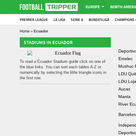
EUROPE
NORTH AMERI
PREMIER LEAGUE
LA LIGA
SERIE A
BUNDESLIGA
CHAMPIONS 
Home
»
Ecuador
STADIUMS IN ECUADOR
Deportiv
Emelec
To read a Ecuador Stadium guide click on one of
Mushuc 
the blue links. You can sort each tables A-Z or
numerically by selecting the little triangle icons in
LDU Qui
the first row.
LDU Loj
Aucas
Manta
River Ec
Barcelon
Independi
Deportivo