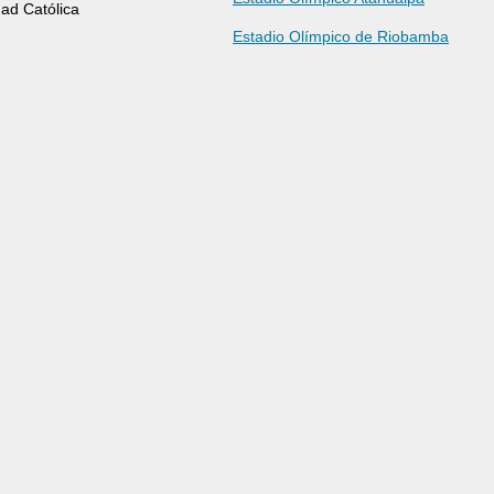
dad Católica
Estadio Olímpico de Riobamba