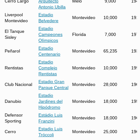
Cerro Largo
Arquitecto
Melo
9,000
194
Antonio Ubilla
Liverpool
Estadio
Montevideo
10,000
191
Montevideo
Belvedere
Estadio
El Tanque
Campeones
Florida
7,000
197
Sisley
Olímpicos
Estadio
Peñarol
Montevideo
65,235
193
Centenario
Estadio
Rentistas
Complejo
Montevideo
10,000
199
Rentistas
Estadio Gran
Club Nacional
Montevideo
28,000
190
Parque Central
Estadio
Danubio
Jardines del
Montevideo
18,000
195
Hipódromo
Defensor
Estádio Luis
Montevideo
18,000
196
Sporting
Franzini
Estadio Luis
Cerro
Montevideo
25,000
196
Tróccoli