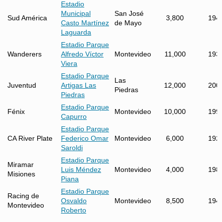
Estadio
Municipal
San José
Sud América
3,800
194
Casto Martínez
de Mayo
Laguarda
Estadio Parque
Wanderers
Alfredo Víctor
Montevideo
11,000
193
Viera
Estadio Parque
Las
Juventud
Artigas Las
12,000
200
Piedras
Piedras
Estadio Parque
Fénix
Montevideo
10,000
199
Capurro
Estadio Parque
CA River Plate
Federico Omar
Montevideo
6,000
192
Saroldi
Estadio Parque
Miramar
Luis Méndez
Montevideo
4,000
198
Misiones
Piana
Estadio Parque
Racing de
Osvaldo
Montevideo
8,500
194
Montevideo
Roberto