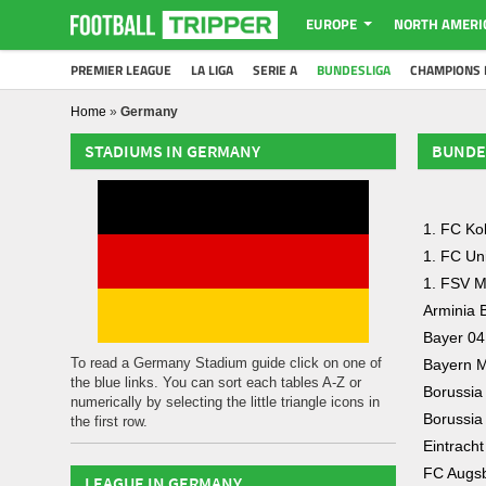
EUROPE
NORTH AMERI
PREMIER LEAGUE
LA LIGA
SERIE A
BUNDESLIGA
CHAMPIONS 
Home
»
Germany
STADIUMS IN GERMANY
BUNDE
1. FC Ko
1. FC Uni
1. FSV M
Arminia B
Bayer 04
To read a Germany Stadium guide click on one of
Bayern 
the blue links. You can sort each tables A-Z or
Borussia
numerically by selecting the little triangle icons in
Borussi
the first row.
Eintracht
FC Augs
LEAGUE IN GERMANY