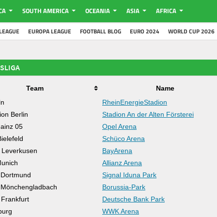
CA
SOUTH AMERICA
OCEANIA
ASIA
AFRICA
LEAGUE
EUROPA LEAGUE
FOOTBALL BLOG
EURO 2024
WORLD CUP 2026
SLIGA
Team
Name
ln
RheinEnergieStadion
on Berlin
Stadion An der Alten Försterei
ainz 05
Opel Arena
ielefeld
Schüco Arena
 Leverkusen
BayArena
Munich
Allianz Arena
 Dortmund
Signal Iduna Park
a Mönchengladbach
Borussia-Park
 Frankfurt
Deutsche Bank Park
burg
WWK Arena