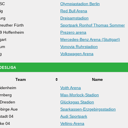
BSC
Olympiastadion Berlin
ig
Red Bull Arena
urg
Dreisamstadion
euther Fürth
Sportpark Ronhof Thomas Sommer
9 Hoffenheim
Prezero arena
gart
Mercedes-Benz Arena (Stuttgart)
hum
Vonovia Ruhrstadion
g
Volkswagen Arena
DESLIGA
Team
Name
idenheim
Voith Arena
rnberg
Max-Morlock-Stadion
Dresden
Glücksgas Stadion
birge Aue
Sparkassen-Erzgebirgsstadion
stadt 04
Audi Sportpark
ke 04
Veltins-Arena