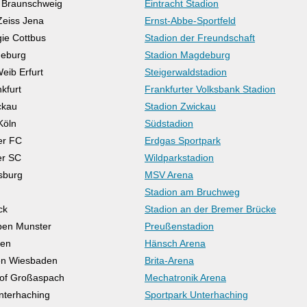
t Braunschweig
Eintracht Stadion
Zeiss Jena
Ernst-Abbe-Sportfeld
ie Cottbus
Stadion der Freundschaft
eburg
Stadion Magdeburg
eib Erfurt
Steigerwaldstadion
kfurt
Frankfurter Volksbank Stadion
ckau
Stadion Zwickau
Köln
Südstadion
er FC
Erdgas Sportpark
er SC
Wildparkstadion
sburg
MSV Arena
Stadion am Bruchweg
ck
Stadion an der Bremer Brücke
ben Munster
Preußenstadion
en
Hänsch Arena
n Wiesbaden
Brita-Arena
of Großaspach
Mechatronik Arena
nterhaching
Sportpark Unterhaching