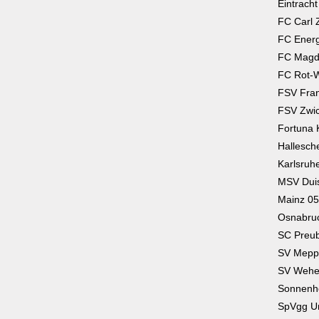
Eintrach
FC Carl 
FC Energ
FC Magd
FC Rot-W
FSV Fran
FSV Zwi
Fortuna 
Hallesch
Karlsruh
MSV Dui
Mainz 05
Osnabru
SC Preu
SV Mepp
SV Wehe
Sonnenh
SpVgg U