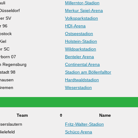
uli
Millerntor-Stadion
Düsseldorf
Merkur Spiel-Arena
er SV
Volksparkstadion
r 96
HDI-Arena
ostock
Ostseestadion
Kiel
Holstein-Stadion
er SC
Wildparkstadion
rborn 07
Benteler Arena
n Regensburg
Continental Arena
tadt 98
Stadion am Böllenfalltor
hausen
Hardtwaldstadion
Bremen
Weserstadion
Team
Name
iserslautern
Fritz-Walter-Stadion
ielefeld
Schüco Arena