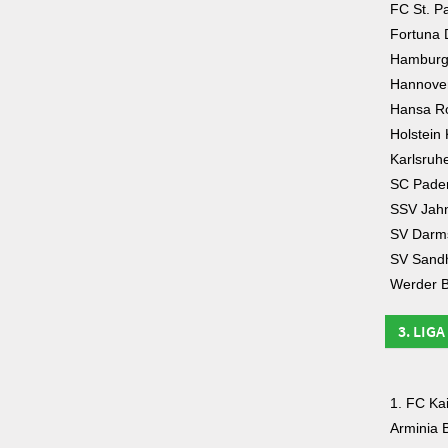
FC St. Pa
Fortuna 
Hamburg
Hannove
Hansa R
Holstein 
Karlsruh
SC Pade
SSV Jah
SV Darms
SV Sand
Werder 
3. LIGA
1. FC Ka
Arminia B