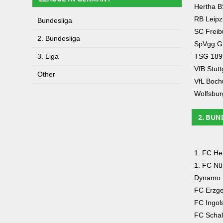
Hertha 
RB Leipz
Bundesliga
SC Freib
2. Bundesliga
SpVgg Gr
3. Liga
TSG 189
VfB Stutt
Other
VfL Boc
Wolfsbur
2. BUN
1. FC He
1. FC Nü
Dynamo 
FC Erzge
FC Ingol
FC Schal