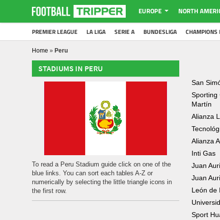
EUROPE
NORTH AMERI
PREMIER LEAGUE
LA LIGA
SERIE A
BUNDESLIGA
CHAMPIONS 
Home
»
Peru
STADIUMS IN PERU
San Sim
Sporting 
Martín
Alianza 
Tecnológ
Alianza A
Inti Gas
To read a Peru Stadium guide click on one of the
Juan Aur
blue links. You can sort each tables A-Z or
Juan Aur
numerically by selecting the little triangle icons in
León de
the first row.
Universi
Sport H