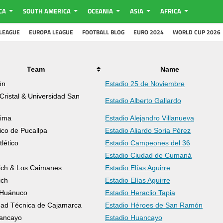
CA
SOUTH AMERICA
OCEANIA
ASIA
AFRICA
LEAGUE
EUROPA LEAGUE
FOOTBALL BLOG
EURO 2024
WORLD CUP 2026
Team
Name
ón
Estadio 25 de Noviembre
Cristal & Universidad San
Estadio Alberto Gallardo
Lima
Estadio Alejandro Villanueva
ico de Pucallpa
Estadio Aliardo Soria Pérez
tlético
Estadio Campeones del 36
Estadio Ciudad de Cumaná
ich & Los Caimanes
Estadio Elías Aguirre
ich
Estadio Elías Aguirre
 Huánuco
Estadio Heraclio Tapia
dad Técnica de Cajamarca
Estadio Héroes de San Ramón
uancayo
Estadio Huancayo