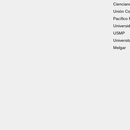
Ciencian
Unión C
Pacífico
Universi
USMP
Universit
Melgar