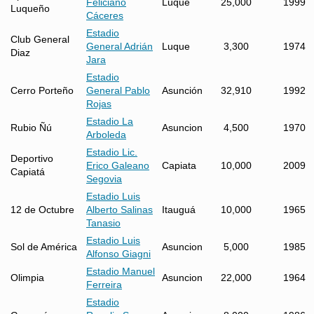
Feliciano
Luque
25,000
1999
Luqueño
Cáceres
Estadio
Club General
General Adrián
Luque
3,300
1974
Diaz
Jara
Estadio
Cerro Porteño
General Pablo
Asunción
32,910
1992
Rojas
Estadio La
Rubio Ñú
Asuncion
4,500
1970
Arboleda
Estadio Lic.
Deportivo
Erico Galeano
Capiata
10,000
2009
Capiatá
Segovia
Estadio Luis
12 de Octubre
Alberto Salinas
Itauguá
10,000
1965
Tanasio
Estadio Luis
Sol de América
Asuncion
5,000
1985
Alfonso Giagni
Estadio Manuel
Olimpia
Asuncion
22,000
1964
Ferreira
Estadio