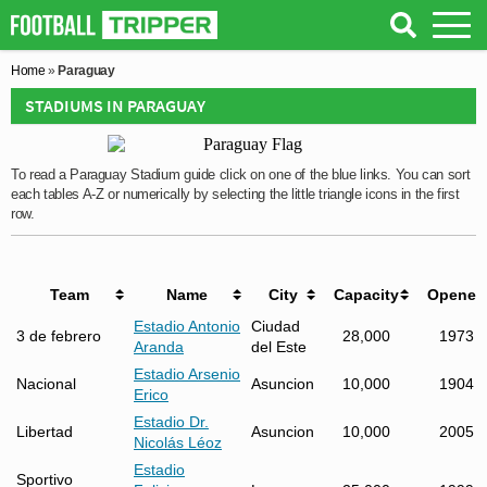
Home
»
Paraguay
STADIUMS IN PARAGUAY
To read a Paraguay Stadium guide click on one of the blue links. You can sort
each tables A-Z or numerically by selecting the little triangle icons in the first
row.
Team
Name
City
Capacity
Opened
Estadio Antonio
Ciudad
3 de febrero
28,000
1973
Aranda
del Este
Estadio Arsenio
Nacional
Asuncion
10,000
1904
Erico
Estadio Dr.
Libertad
Asuncion
10,000
2005
Nicolás Léoz
Estadio
Sportivo