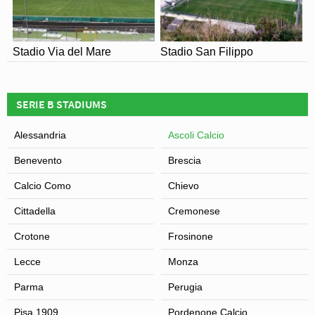
Stadio Via del Mare
Stadio San Filippo
SERIE B STADIUMS
Alessandria
Ascoli Calcio
Benevento
Brescia
Calcio Como
Chievo
Cittadella
Cremonese
Crotone
Frosinone
Lecce
Monza
Parma
Perugia
Pisa 1909
Pordenone Calcio